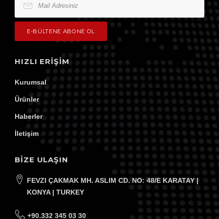
HIZLI ERIŞIM
Kurumsal
Ürünler
Haberler
İletişim
BİZE ULAŞIN
Mail Adresiniz
FEVZI ÇAKMAK MH. ASLIM CD. NO: 48/E KARATAY |
KONYA | TURKEY
E-BÜLTENE ABONE OL
+90.332 345 03 30