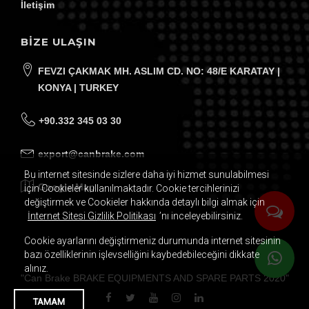
İletişim
Mail Adresiniz
BİZE ULAŞIN
E-BÜLTENE ABONE OL
FEVZI ÇAKMAK MH. ASLIM CD. NO: 48/E KARATAY |
KONYA | TURKEY
+90.332 345 03 30
export@canbrake.com
Bu internet sitesinde sizlere daha iyi hizmet sunulabilmesi
Google Map
için Cookieler kullanılmaktadır. Cookie tercihlerinizi
değiştirmek ve Cookieler hakkında detaylı bilgi almak için
İnternet Sitesi Gizlilik Politikası
’nı inceleyebilirsiniz.
Cookie ayarlarını değiştirmeniz durumunda internet sitesinin
bazı özelliklerinin işlevselliğini kaybedebileceğini dikkate
alınız.
"
Can Brake BRAKE EQUIPMENTS AND SPARE PARTS
2020
"
TAMAM