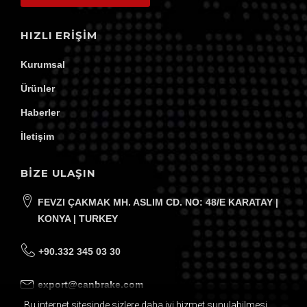
HIZLI ERIŞIM
Kurumsal
Ürünler
Haberler
İletişim
BİZE ULAŞIN
FEVZI ÇAKMAK MH. ASLIM CD. NO: 48/E KARATAY |
KONYA | TURKEY
+90.332 345 03 30
export@canbrake.com
Bu internet sitesinde sizlere daha iyi hizmet sunulabilmesi