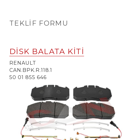
TEKLIF FORMU
DİSK BALATA KİTİ
RENAULT
CAN.BPK.R.118.1
50 01 855 646