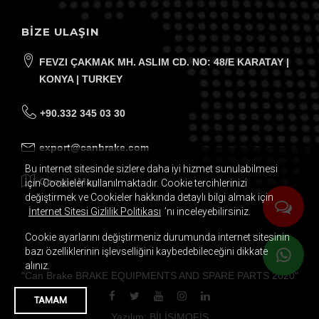
BİZE ULAŞIN
FEVZI ÇAKMAK MH. ASLIM CD. NO: 48/E KARATAY |
KONYA | TURKEY
+90.332 345 03 30
export@canbrake.com
Bu internet sitesinde sizlere daha iyi hizmet sunulabilmesi
Google Map
için Cookieler kullanılmaktadır. Cookie tercihlerinizi
değiştirmek ve Cookieler hakkında detaylı bilgi almak için
İnternet Sitesi Gizlilik Politikası
’nı inceleyebilirsiniz.
Cookie ayarlarını değiştirmeniz durumunda internet sitesinin
bazı özelliklerinin işlevselliğini kaybedebileceğini dikkate
alınız.
"
Can Brake BRAKE EQUIPMENTS AND SPARE PARTS
2020
"
TAMAM
Yazılım: BİLİŞİMOFİS