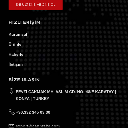
HIZLI ERIŞIM
Kurumsal
Ürünler
Haberler
İletişim
BİZE ULAŞIN
FEVZI ÇAKMAK MH. ASLIM CD. NO: 48/E KARATAY |
KONYA | TURKEY
+90.332 345 03 30
export@canbrake.com