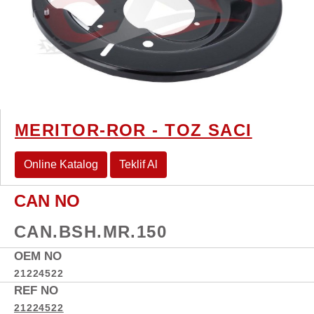
MERITOR-ROR - TOZ SACI
Online Katalog
Teklif Al
CAN NO
CAN.BSH.MR.150
OEM NO
21224522
REF NO
21224522