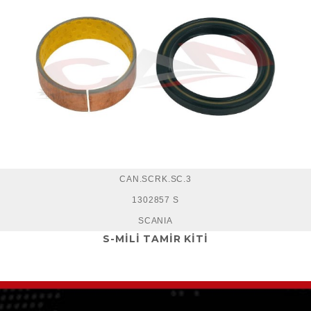
CAN.SCRK.SC.3
1302857 S
SCANIA
S-MİLİ TAMİR KİTİ