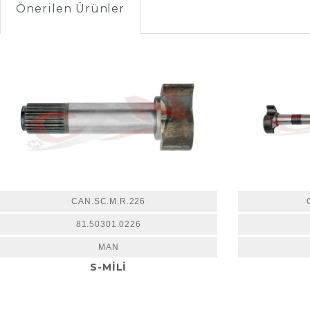
Önerilen Ürünler
CAN.SC.M.R.226
81.50301.0226
MAN
S-MİLİ