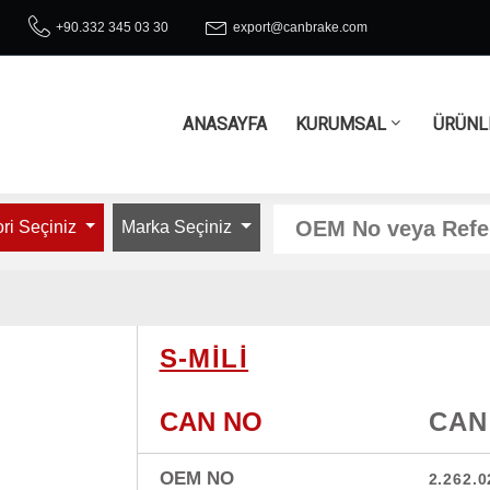
+90.332 345 03 30
export@canbrake.com
ANASAYFA
KURUMSAL
ÜRÜNL
ri Seçiniz
Marka Seçiniz
S-MİLİ
CAN NO
CAN
OEM NO
2.262.0