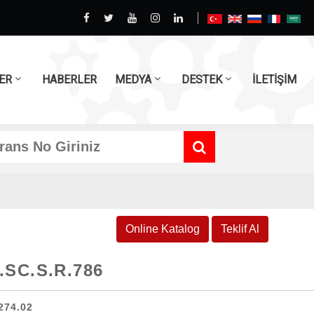
ER
HABERLER
MEDYA
DESTEK
İLETİŞİM
Online Katalog
Teklif Al
.SC.S.R.786
274.02