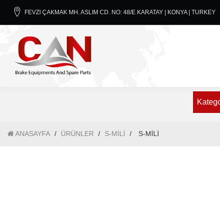
FEVZI ÇAKMAK MH. ASLIM CD. NO: 48/E KARATAY | KONYA | TURKEY
Katego
ANASAYFA
/
ÜRÜNLER
/
S-MİLİ
/
S-MİLİ