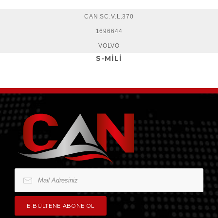
CAN.SC.V.L.370
1696644
VOLVO
S-MİLİ