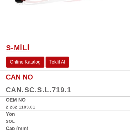
S-MİLİ
Online Katalog
Teklif Al
CAN NO
CAN.SC.S.L.719.1
OEM NO
2.262.1103.01
Yön
SOL
Çap (mm)