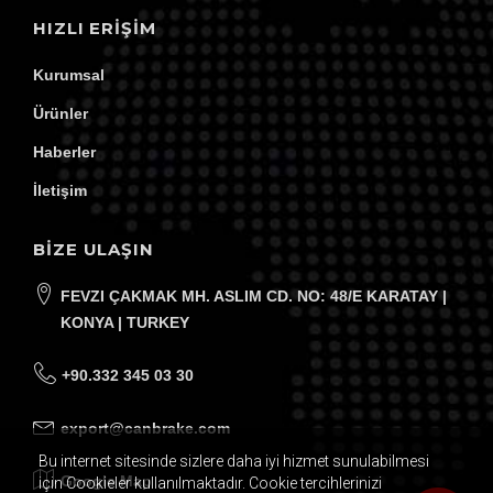
HIZLI ERIŞIM
Kurumsal
Ürünler
Haberler
İletişim
BİZE ULAŞIN
FEVZI ÇAKMAK MH. ASLIM CD. NO: 48/E KARATAY |
KONYA | TURKEY
+90.332 345 03 30
export@canbrake.com
Bu internet sitesinde sizlere daha iyi hizmet sunulabilmesi
Google Map
için Cookieler kullanılmaktadır. Cookie tercihlerinizi