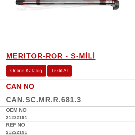
MERITOR-ROR - S-MİLİ
Online Katalog
Teklif Al
CAN NO
CAN.SC.MR.R.681.3
OEM NO
21222191
REF NO
21222191