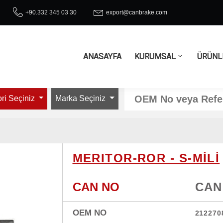
+90.332 345 03 30
export@canbrake.com
ANASAYFA
KURUMSAL
ÜRÜNL
ri Seçiniz
Marka Seçiniz
MERITOR-ROR - S-MİLİ
CAN NO
CAN
OEM NO
212270