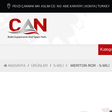
FEVZI ÇAKMAK MH. ASLIM CD. NO: 48/E KARATAY | KONYA | TURKEY
Katego
ANASAYFA
/
ÜRÜNLER
/
S-MİLİ
/
MERITOR-ROR - S-MİLİ