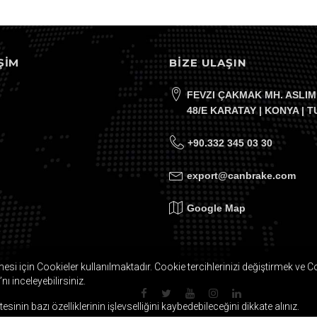
ŞIM
BİZE ULAŞIN
FEVZI ÇAKMAK MH. ASLIM
48/E KARATAY | KONYA | 
+90.332 345 03 30
export@canbrake.com
Google Map
mesi için Cookieler kullanılmaktadır. Cookie tercihlerinizi değiştirmek ve 
’nı inceleyebilirsiniz.
inin bazı özelliklerinin işlevselliğini kaybedebileceğini dikkate alınız.