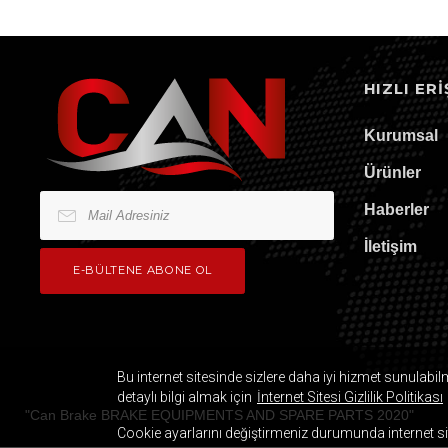
HIZLI ERI
Kurumsal
Ürünler
Haberler
İletişim
Bu internet sitesinde sizlere daha iyi hizmet sunulabil
detaylı bilgi almak için
İnternet Sitesi Gizlilik Politikası
"
Can Brake BRAKE EQUIPMENTS AND SPARE PARTS
2020
"
Cookie ayarlarını değiştirmeniz durumunda internet sites