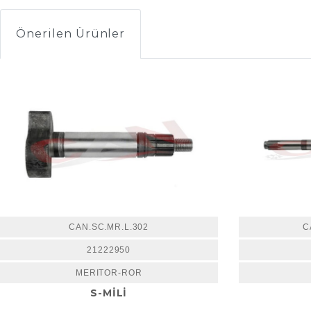
Önerilen Ürünler
CAN.SC.MR.L.302
C
21222950
MERITOR-ROR
S-MİLİ