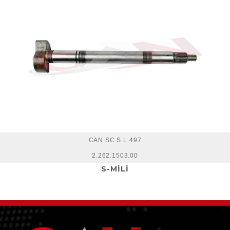
CAN.SC.S.L.497
2.262.1503.00
S-MİLİ