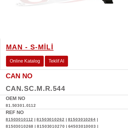
MAN - S-MİLİ
Online Katalog
Teklif Al
CAN NO
CAN.SC.M.R.544
OEM NO
81.50301.0112
REF NO
81503010112
|
81503010262
|
81503010264
|
81503010268
|
81503010270
|
64503010003
|