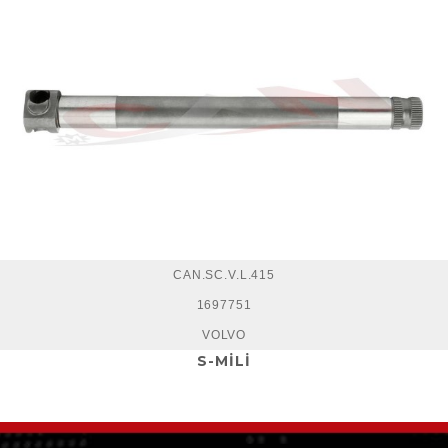
CAN.SC.V.L.415
1697751
VOLVO
S-MİLİ