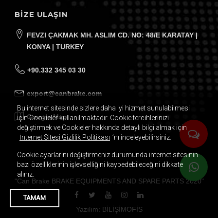
BİZE ULAŞIN
FEVZI ÇAKMAK MH. ASLIM CD. NO: 48/E KARATAY |
KONYA | TURKEY
+90.332 345 03 30
export@canbrake.com
Bu internet sitesinde sizlere daha iyi hizmet sunulabilmesi
Google Map
için Cookieler kullanılmaktadır. Cookie tercihlerinizi
değiştirmek ve Cookieler hakkında detaylı bilgi almak için
İnternet Sitesi Gizlilik Politikası
’nı inceleyebilirsiniz.
Cookie ayarlarını değiştirmeniz durumunda internet sitesinin
bazı özelliklerinin işlevselliğini kaybedebileceğini dikkate
alınız.
"
Can Brake BRAKE EQUIPMENTS AND SPARE PARTS
2020
"
TAMAM
Mail Adresiniz
Yazılım: BİLİŞİMOFİS