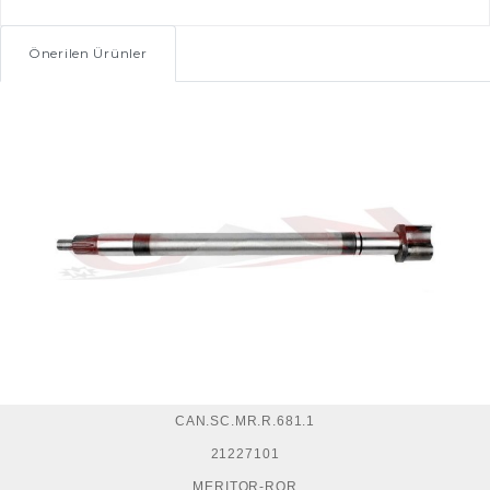
Önerilen Ürünler
CAN.SC.MR.R.681.1
21227101
MERITOR-ROR