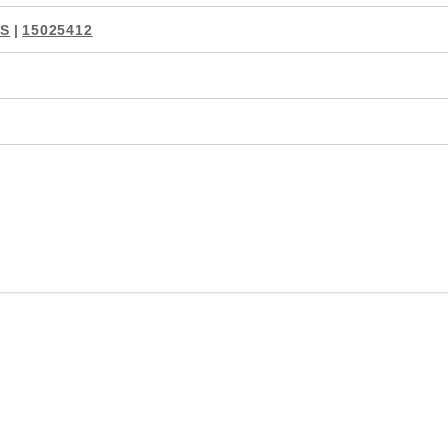
2S
|
15025412