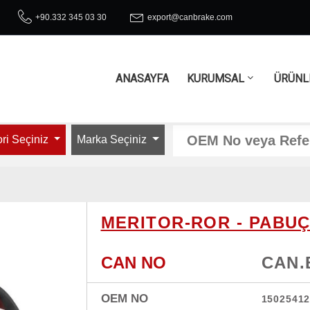
+90.332 345 03 30
export@canbrake.com
ANASAYFA
KURUMSAL
ÜRÜNL
ri Seçiniz
Marka Seçiniz
MERITOR-ROR - PABU
CAN NO
CAN.
OEM NO
1502541