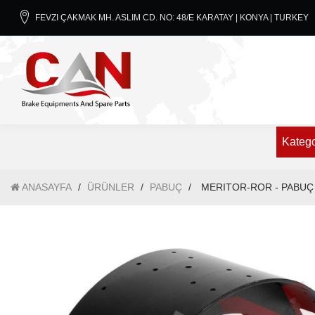
FEVZI ÇAKMAK MH. ASLIM CD. NO: 48/E KARATAY | KONYA | TURKEY
Katego
ANASAYFA
/
ÜRÜNLER
/
PABUÇ
/
MERITOR-ROR - PABUÇ