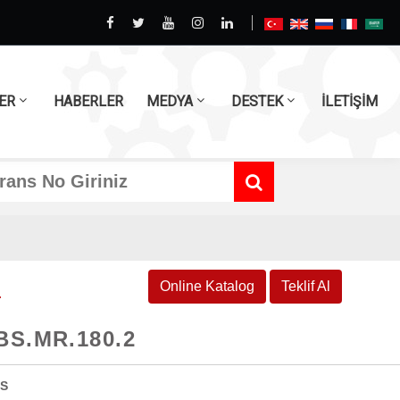
ER
HABERLER
MEDYA
DESTEK
İLETİŞİM
Ç
Online Katalog
Teklif Al
BS.MR.180.2
2S