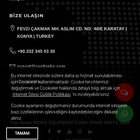
BİZE ULAŞIN
FEVZI ÇAKMAK MH. ASLIM CD. NO: 48/E KARATAY |
KONYA | TURKEY
+90.332 345 03 30
export@canbrake.com
Bu internet sitesinde sizlere daha iyi hizmet sunulabilmesi
Google Map
için Cookieler kullanılmaktadır. Cookie tercihlerinizi
değiştirmek ve Cookieler hakkında detaylı bilgi almak için
İnternet Sitesi Gizlilik Politikası
’nı inceleyebilirsiniz.
Cookie ayarlarını değiştirmeniz durumunda internet sitesinin
Mail Adresiniz
bazı özelliklerinin işlevselliğini kaybedebileceğini dikkate
alınız.
"
Can Brake BRAKE EQUIPMENTS AND SPARE PARTS
2020
"
E-BÜLTENE ABONE OL
TAMAM