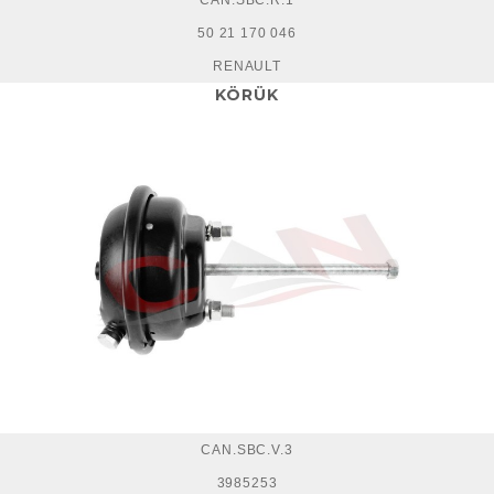
CAN.SBC.R.1
50 21 170 046
RENAULT
KÖRÜK
CAN.SBC.V.3
3985253