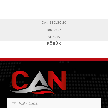
CAN.SBC.SC.20
10570834
SCANIA
KÖRÜK