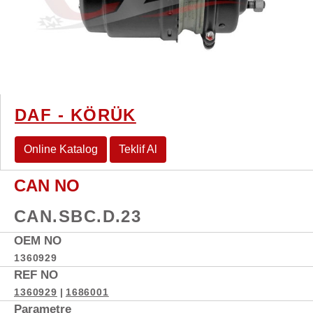
DAF - KÖRÜK
Online Katalog
Teklif Al
CAN NO
CAN.SBC.D.23
OEM NO
1360929
REF NO
1360929
|
1686001
Parametre