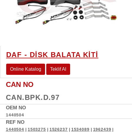
DAF - DİSK BALATA KİTİ
Online Katalog
Teklif Al
CAN NO
CAN.BPK.D.97
OEM NO
1440504
REF NO
1440504
|
1503275
|
1526237
|
1534089
|
1962439
|