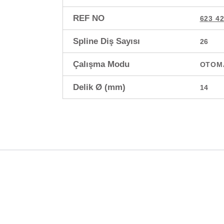
REF NO
623 4
Spline Diş Sayısı
26
Çalışma Modu
OTOM
Delik Ø (mm)
14