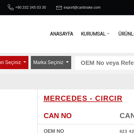
+90.332 345 03 30
export@canbrake.com
ANASAYFA
KURUMSAL
ÜRÜNL
ri Seçiniz
Marka Seçiniz
MERCEDES - CIRCIR
CAN NO
CAN
OEM NO
623 4