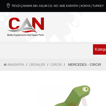
FEVZI ÇAKMAK MH. ASLIM CD. NO: 48/E KARATAY | KONYA | TURKEY
Katego
ANASAYFA
/
ÜRÜNLER
/
CIRCIR
/
MERCEDES - CIRCIR