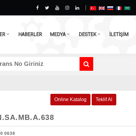
ER
HABERLER
MEDYA
DESTEK
İLETİŞİM
Online Katalog
Teklif Al
.SA.MB.A.638
20 0638