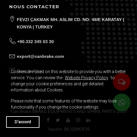
NOUS CONTACTER
FEVZI ÇAKMAK MH. ASLIM CD. NO: 48/E KARATAY |
KONYA | TURKEY
+90.332 345 03 30
export@canbrake.com
Google Map
Cookies are used on this website to provide you with a better
service. You can review the
Website Privacy Policy
to
change your cookie preferences and get detailed
information about Cookies.
Votre adresse e-mail
Please note that some features of the website may lose
functionality if you change the cookie settings.
"
Can Brake BRAKE EQUIPMENTS AND SPARE PARTS
2020
"
ABONNEZ-VOUS AU BULLETIN ÉLECTRONIQUE
D'accord
Yazılım: BİLİŞİMOFİS