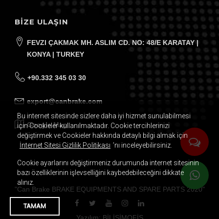
BİZE ULAŞIN
FEVZI ÇAKMAK MH. ASLIM CD. NO: 48/E KARATAY |
KONYA | TURKEY
+90.332 345 03 30
export@canbrake.com
Bu internet sitesinde sizlere daha iyi hizmet sunulabilmesi
Google Map
için Cookieler kullanılmaktadır. Cookie tercihlerinizi
değiştirmek ve Cookieler hakkında detaylı bilgi almak için
İnternet Sitesi Gizlilik Politikası
’nı inceleyebilirsiniz.
Cookie ayarlarını değiştirmeniz durumunda internet sitesinin
bazı özelliklerinin işlevselliğini kaybedebileceğini dikkate
alınız.
"
Can Brake BRAKE EQUIPMENTS AND SPARE PARTS
2020
"
TAMAM
Yazılım: BİLİŞİMOFİS