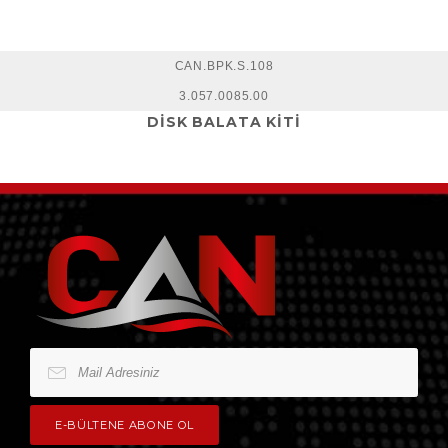
CAN.BPK.S.108
3.057.0085.00
DİSK BALATA KİTİ