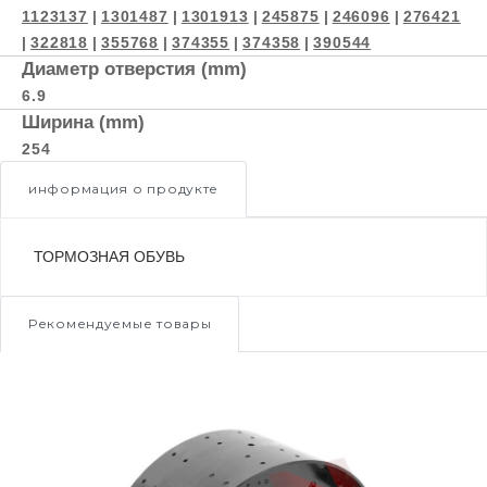
1123137
|
1301487
|
1301913
|
245875
|
246096
|
276421
|
322818
|
355768
|
374355
|
374358
|
390544
Диаметр отверстия (mm)
6.9
Ширина (mm)
254
информация о продукте
ТОРМОЗНАЯ ОБУВЬ
Рекомендуемые товары