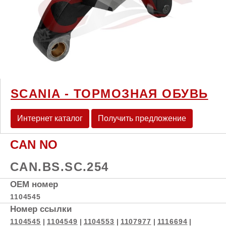
SCANIA - ТОРМОЗНАЯ ОБУВЬ
Интернет каталог
Получить предложение
CAN NO
CAN.BS.SC.254
OEM номер
1104545
Номер ссылки
1104545
|
1104549
|
1104553
|
1107977
|
1116694
|