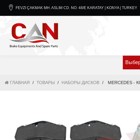
FEVZI ÇAKMAK MH. ASLIM CD. NO: 48/E KARATAY | KONYA | TURKEY
Выбер
ГЛАВНАЯ
/
ТОВАРЫ
/
НАБОРЫ ДИСКОВ
/
MERCEDES - 