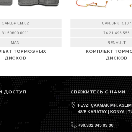
CAN.BPK.M.82
CAN.BPK.R.107
81.50800.6011
74 21 496 555
MAN
RENAULT
ЛЕКТ ТОРМОЗНЫХ
КОМПЛЕКТ ТОРМ
ДИСКОВ
ДИСКОВ
Й ДОСТУП
СВЯЖИТЕСЬ С НАМИ
FEVZI ÇAKMAK MH. ASLIM
48/E KARATAY | KONYA | 
+90.332 345 03 30