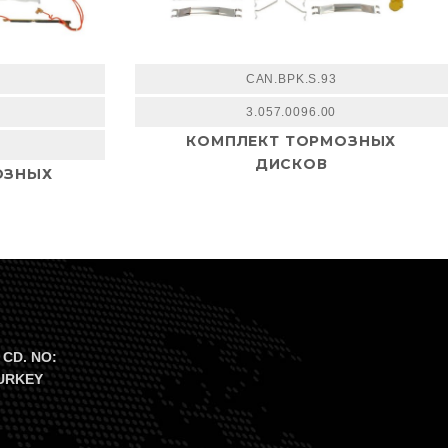
CAN.BPK.S.93
3.057.0096.00
КОМПЛЕКТ ТОРМОЗНЫХ
ДИСКОВ
ОЗНЫХ
 CD. NO:
TURKEY