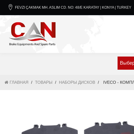
FEVZI ÇAKMAK MH. ASLIM CD. NO: 48/E KARATAY | KONYA | TURKEY
Выбер
ГЛАВНАЯ
/
ТОВАРЫ
/
НАБОРЫ ДИСКОВ
/
IVECO - КОМ