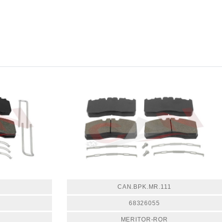
CAN.BPK.MR.111
68326055
MERITOR-ROR