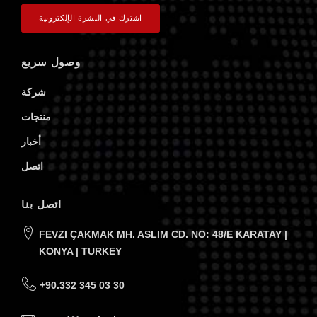
وصول سريع
شركة
منتجات
أخبار
اتصل
اتصل بنا
FEVZI ÇAKMAK MH. ASLIM CD. NO: 48/E KARATAY |
KONYA | TURKEY
+90.332 345 03 30